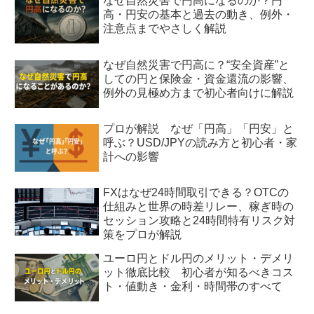
なぜ自然災害で円高になるのか？円
高・円安の基本と過去の動き、例外・
注意点までやさしく解説
なぜ自然災害で円高に？“安全資産”と
しての円と保険金・資金還流の影響、
例外の見極め方まで初心者向けに解説
プロが解説 なぜ「円高」「円安」と
呼ぶ？USD/JPYの読み方と初心者・家
計への影響
FXはなぜ24時間取引できる？OTCの
仕組みと世界の時差リレー、稼ぎ時の
セッション攻略と24時間特有リスク対
策をプロが解説
ユーロ円とドル円のメリット・デメリ
ット徹底比較 初心者が知るべきコス
ト・値動き・金利・時間帯のすべて