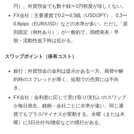
円）。外貨預金でも数十銭〜1円程度が珍しくない。
FX会社：主要通貨で0.2〜0.5銭（USD/JPY）、0.3〜
0.8pips（EUR/USD）などの水準が多い。ただし「原
則固定（例外あり）」が一般的で、指標発表・早
朝・流動性低下時は拡がる。
スワップポイント（保有コスト）
銀行：外貨預金の金利は提示がある一方、両替や解
約時のスプレッドが厚く、短期での売買には不向
き。
FX会社：金利差に応じて受け取り/支払いのスワップ
が毎日発生。銘柄・会社ごとに水準が違い、同じ通
貨でもプラス/マイナスが変動する。水曜（または木
曜）に3日分付与/徴収などの慣行がある。