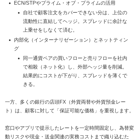
ECN/STPやプライム・オブ・プライムの活用
自社で顧客注文をカバーできない分は、上位の
流動性に直結してヘッジ。スプレッドに余計な
上乗せをしなくて済む。
内部化（インターナリゼーション）とネットティン
グ
同一通貨ペアの買いフローと売りフローを社内
で相殺（ネット化）し、外部ヘッジ量を削減。
結果的にコストが下がり、スプレッドを薄くで
きる。
一方、多くの銀行の店頭FX（外貨両替や外貨預金レー
ト）は、顧客に対して「保証可能な価格」を重視します。
窓口やアプリで提示したレートを一定時間固定し、為替変
動リスクや現金・送金関連の実務コストまで織り込むた