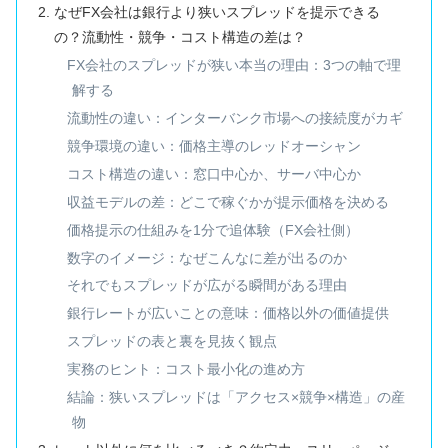
なぜFX会社は銀行より狭いスプレッドを提示できる
の？流動性・競争・コスト構造の差は？
FX会社のスプレッドが狭い本当の理由：3つの軸で理
解する
流動性の違い：インターバンク市場への接続度がカギ
競争環境の違い：価格主導のレッドオーシャン
コスト構造の違い：窓口中心か、サーバ中心か
収益モデルの差：どこで稼ぐかが提示価格を決める
価格提示の仕組みを1分で追体験（FX会社側）
数字のイメージ：なぜこんなに差が出るのか
それでもスプレッドが広がる瞬間がある理由
銀行レートが広いことの意味：価格以外の価値提供
スプレッドの表と裏を見抜く観点
実務のヒント：コスト最小化の進め方
結論：狭いスプレッドは「アクセス×競争×構造」の産
物