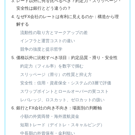
レート以外に何を比べるべき？約定力・スリッページ・
安全性は銀行とどう違うの？
なぜFX会社のレートは有利に見えるのか：構造から理
解する
流動性の取り方とマークアップの差
インフラと運営コストの違い
競争の強度と提示哲学
価格以外に比較すべき項目：約定品質・滑り・安全性
約定力（フィル率）を数字で掴む
スリッページ（滑り）の性質と抑え方
安全性：信用・資産保全・システムの3層で評価
スワップポイントとロールオーバーの実コスト
レバレッジ、ロスカット、ゼロカットの扱い
銀行とFX会社の向き不向き：場面別の判断軸
小額の外貨両替・海外渡航資金
短期トレード（デイトレ・スキャルピング）
中長期の外貨保有・金利狙い