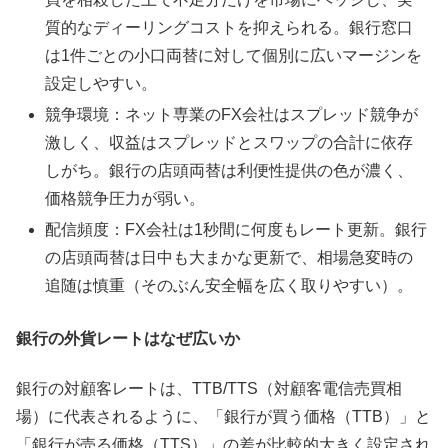
質的なディーリングコストを抑えられる。銀行窓口
は1件ごとの小口両替に対して個別に広いマージンを
設定しやすい。
競争環境：ネット専業のFX会社はスプレッド競争が
激しく、収益はスプレッドとスワップの合計に依存
しがち。銀行の店頭両替は利便性提供の色が濃く、
価格競争圧力が弱い。
配信頻度：FX会社は1秒間に何度もレート更新。銀行
の店頭両替は日中も大まかな更新で、相場急変時の
追随は慎重（そのぶん安全幅を広く取りやすい）。
銀行の外貨レートはなぜ広いか
銀行の対顧客レートは、TTB/TTS（対顧客電信売買相
場）に代表されるように、「銀行が買う価格（TTB）」と
「銀行が売る価格（TTS）」の差が比較的大きく設定され